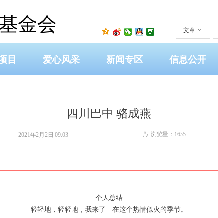
基金会
文章
ꀁ
项目
爱心风采
新闻专区
信息公开
四川巴中 骆成燕
浏览量：
1655
2021年2月2日
09:03
ꄘ
个人总结
轻轻地，轻轻地，我来了，在这个热情似火的季节。