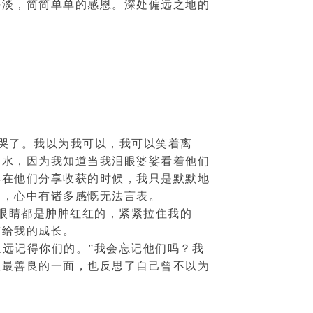
平淡，简简单单的感恩。深处偏远之地的
哭了。我以为我可以，我可以笑着离
泪水，因为我知道当我泪眼婆娑看着他们
得在他们分享收获的时候，我只是默默地
泪，心中有诸多感慨无法言表。
眼睛都是肿肿红红的，紧紧拉住我的
带给我的成长。
永远记得你们的。”我会忘记他们吗？我
性最善良的一面，也反思了自己曾不以为