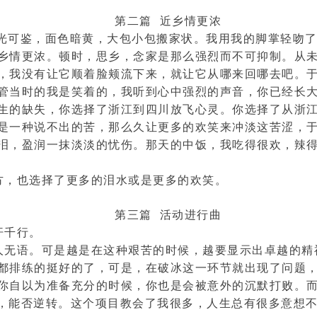
第二篇 近乡情更浓
油光可鉴，面色暗黄，大包小包搬家状。我用我的脚掌轻吻
乡情更浓。顿时，思乡，念家是那么强烈而不可抑制。从
，我没有让它顺着脸颊流下来，就让它从哪来回哪去吧。
管当时的我是笑着的，我听到心中强烈的声音，你已经长
生的缺失，你选择了浙江到四川放飞心灵。你选择了从浙
是一种说不出的苦，那么久让更多的欢笑来冲淡这苦涩，
泪，盈润一抹淡淡的忧伤。那天的中饭，我吃得很欢，辣
方，也选择了更多的泪水或是更多的欢笑。
第三篇 活动进行曲
汗千行。
人无语。可是越是在这种艰苦的时候，越要显示出卓越的精
都排练的挺好的了，可是，在破冰这一环节就出现了问题
你自以为准备充分的时候，你也是会被意外的沉默打败。
d住，能否逆转。这个项目教会了我很多，人生总有很多意想