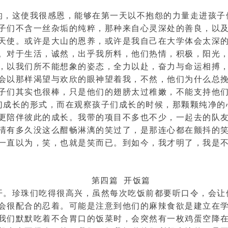
的，这使我很感恩，能够在第一天以不抱怨的力量走进孩子
子们不含一丝杂垢的纯粹，那种来自心灵深处的善良，以
天使。或许是大山的恩养，或许是我自己在大学体会太深
。对于生活，诚然，出乎我所料，他们热情，积极，阳光
，以我们所不能想象的姿态，全力以赴，奋力与命运相搏
会以那样渴望与欢欣的眼神望着我，不然，他们为什么总
子们其实也很棒，只是他们的翅膀太过稚嫩，不能支持他
们成长的形式，而在观察孩子们成长的时候，那颗颗纯净的
更陪伴彼此的成长。我带的项目不多也不少，一起去的队
清有多久没这么酣畅淋漓的笑过了，是那连心都在颤抖的
一直以为，笑，也就是笑而已。到如今，我才明了，我是
第四篇 开饭篇
开。珍珠们吃得很高兴，虽然每次吃饭前都要听口令，会让
会很配合的忍着。可能是注意到他们的麻辣食欲是建立在
我们默默吃着不合胃口的饭菜时，会突然有一枚鸡蛋空降