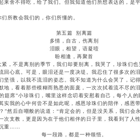
起来舍不得吃，给了我们。但我知道他们所想表达的，是
你们所教会我们的，你们所懂的。
第五篇 别离篇
多情，自古，伤离别
泪眼，相望，语凝噎
盼相逢，再聚首
太紧，不是离别的季节，我们却要别离，我哭了，珍珠们也
流回心底。可是，眼泪还是一度决堤。我忍住了很多次的
们坚强，以我不流泪的姿态。我不知道为什么会哭了，记
默地，看着那些模糊而熟悉的面庞，一次次拭着流不尽的
散的筵席”小珍珠们，嘴里这样念叨着安慰着自己，每个人的
其实我的心中何尝不是如此呢，感恩珍珠们的陪伴，感恩
？”然后自嘲般的说道：“肯定会的，但是没关系，我们会
一次支教，更是因为在于他们相伴的日子里，我看到了人
沉重……
每一段路，都是一种领悟。