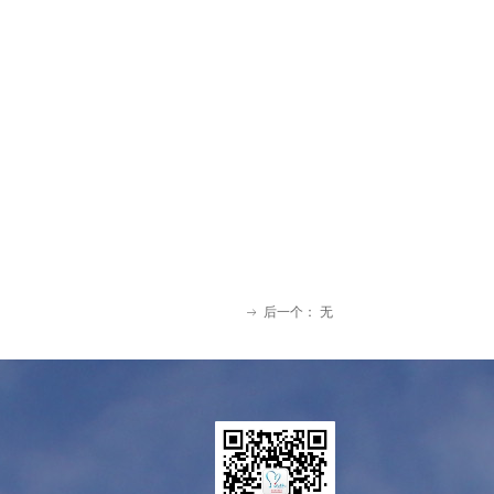
后一个：
无
ꁹ