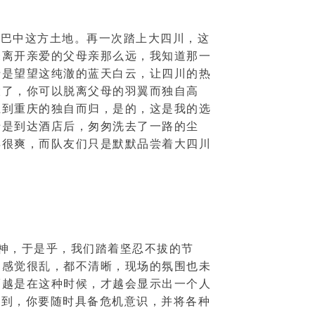
了巴中这方土地。再一次踏上大四川，这
未离开亲爱的父母亲那么远，我知道那一
于是望望这纯澈的蓝天白云，让四川的热
大了，你可以脱离父母的羽翼而独自高
江到重庆的独自而归，是的，这是我的选
于是到达酒店后，匆匆洗去了一路的尘
得很爽，而队友们只是默默品尝着大四川
神，于是乎，我们踏着坚忍不拔的节
，感觉很乱，都不清晰，现场的氛围也未
而越是在这种时候，才越会显示出一个人
不到，你要随时具备危机意识，并将各种