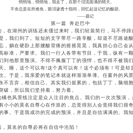
悄悄地，悄悄地，我走了，在那个泪流面满的晴天。
不舍总是在所难免，眼泪渗透十指间，回忆起这记忆的酸甜。
 ——题记
第一篇 奔赴巴中
的，在湖州的训练还未缓过来时，我们轻装简行，马不停蹄
是，我们到了。短短的文字带尽一路辛酸，却道不尽路途
忘，躺在硬卧上那腰酸背痛的摇摇晃晃，我真担心自己会
高标准，严要求。我们一行人各带有节目，于我，纵有一
们到他那里预演。不得不佩服丁丁的强悍，也不得不被我
天。睡，这个可以有!这个真可以有！这个必须有！可是却
次。于是，我亲爱的笔记本就这样渐渐单薄。任窗外的风
永不言弃，相信自己。其实我们挺累的，包括丁丁，脑细
突破，所以我们坚持着，努力着。
的橘色风景线注定是众人注目的焦点。我们的一次次预演，
有小小的莫名自尊心在作祟的，总觉得别人会觉得我们很
的事。于是我成功的完成的预演，并且是自信满满的。我
后，莫名的自尊必将在自信中沦陷！