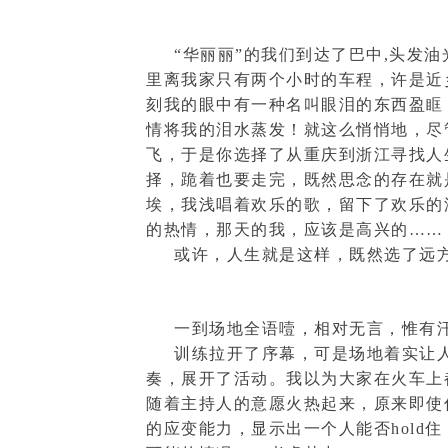
“华丽丽”的我们到达了巴中,头发
里离我家只有两个小时的车程，许是近
刻我的眼中有一种名叫眼泪的东西盈眶
情将我的泪水蒸发！就这么悄悄地，尽
飞，于是你选择了从重庆到浙江寻找人
择，跪着也要走完，既然思念的存在就
埃，我浅唱着欢乐的歌，留下了欢乐的
的热情，那天的我，应该是高兴的……
或许，人生就是这样，既然选了远
一到场地全语噎，相对无言，惟有
训练拉开了序幕，可是场地着实让
奏，展开了活动。我以为大家在火车上
随着主持人的意愿火热起来，原来即使
的应变能力，显示出一个人能否hol