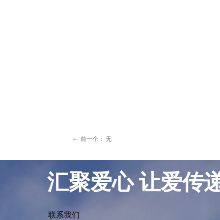
前一个：
无
ꂃ
汇聚爱心 让爱传
联系我们